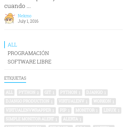
cuando ...
Nekmo
July 1, 2016
ALL
PROGRAMACIÓN
SOFTWARE LIBRE
ETIQUETAS
ALL
PYTHON
GIT
PYTHON
DJANGO
2
1
1
1
DJANGO PRODUCTION
VIRTUALENV
WORKON
1
1
1
VIRTUALENVWRAPPER
PIP
MONITOR
LINUX
1
1
1
1
SIMPLE MONITOR ALERT
ALERTA
1
1