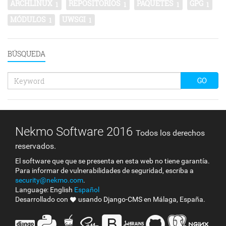
ARCHLINUX
REPOSITORIOS
PAQUETES
GPG
1
1
1
1
MÓDULOS
UWSGI
1
1
BÚSQUEDA
Keyword
GO
search
Nekmo Software 2016
Todos los derechos
reservados.
El software que que se presenta en esta web no tiene garantía.
Para informar de vulnerabilidades de seguridad, escriba a
security@nekmo.com
.
Language:
English
Español
Desarrollado con
usando
Django-CMS
en Málaga, España.