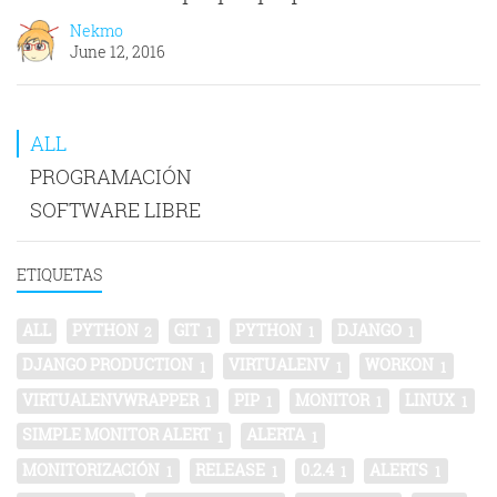
Nekmo
June 12, 2016
ALL
PROGRAMACIÓN
SOFTWARE LIBRE
ETIQUETAS
ALL
PYTHON
GIT
PYTHON
DJANGO
2
1
1
1
DJANGO PRODUCTION
VIRTUALENV
WORKON
1
1
1
VIRTUALENVWRAPPER
PIP
MONITOR
LINUX
1
1
1
1
SIMPLE MONITOR ALERT
ALERTA
1
1
MONITORIZACIÓN
RELEASE
0.2.4
ALERTS
1
1
1
1