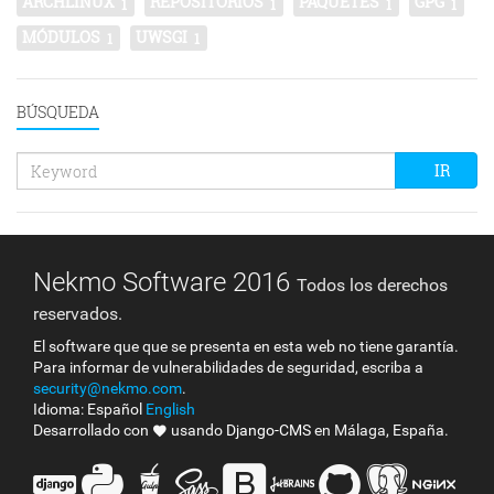
ARCHLINUX
REPOSITORIOS
PAQUETES
GPG
1
1
1
1
MÓDULOS
UWSGI
1
1
BÚSQUEDA
Keyword
IR
search
Nekmo Software 2016
Todos los derechos
reservados.
El software que que se presenta en esta web no tiene garantía.
Para informar de vulnerabilidades de seguridad, escriba a
security@nekmo.com
.
Idioma:
Español
English
Desarrollado con
usando
Django-CMS
en Málaga, España.