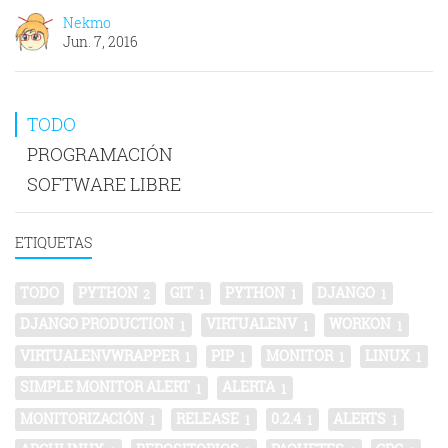
Nekmo
Jun. 7, 2016
TODO
PROGRAMACIÓN
SOFTWARE LIBRE
ETIQUETAS
TODO
PYTHON
GIT
PYTHON
DJANGO
2
1
1
1
DJANGO PRODUCTION
VIRTUALENV
WORKON
1
1
1
VIRTUALENVWRAPPER
PIP
MONITOR
LINUX
1
1
1
1
SIMPLE MONITOR ALERT
ALERTA
1
1
MONITORIZACIÓN
RELEASE
0.2.4
ALERTS
1
1
1
1